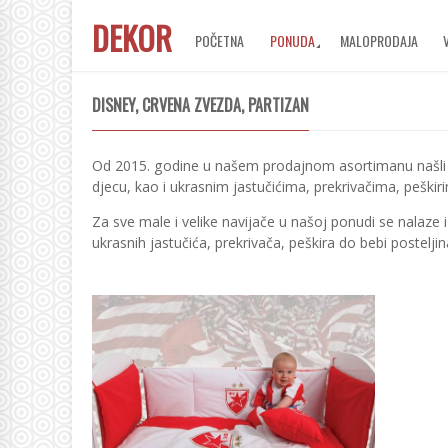
DEKOR
POČETNA
PONUDA
MALOPRODAJA
DISNEY, CRVENA ZVEZDA, PARTIZAN
Od 2015. godine u našem prodajnom asortimanu našli su
djecu, kao i ukrasnim jastučićima, prekrivačima, peški
Za sve male i velike navijače u našoj ponudi se nalaze
ukrasnih jastučića, prekrivača, peškira do bebi postelji