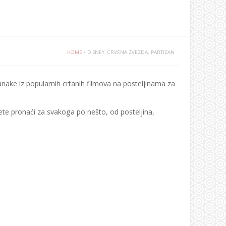
HOME
/
DISNEY, CRVENA ZVEZDA, PARTIZAN
nake iz popularnih crtanih filmova na posteljinama za
ete pronaći za svakoga po nešto, od posteljina,