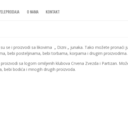
VELEPRODAJA
O NAMA
KONTAKT
 se i proizvodi sa likovima „ Dizni „ junaka. Tako možete pronaći ju
rima, bebi posteljinama, bebi torbama, korpama i drugim proizvodima.
 i proizvodi sa logom omiljenih klubova Crvena Zvezda i Partizan. Mož
na, bebi bodića i mnogih drugih proizvoda.