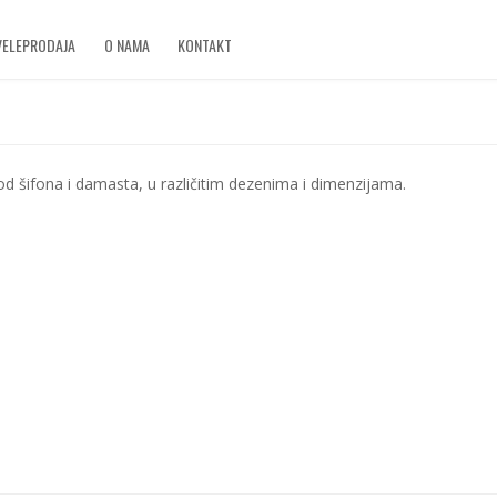
VELEPRODAJA
O NAMA
KONTAKT
, od šifona i damasta, u različitim dezenima i dimenzijama.